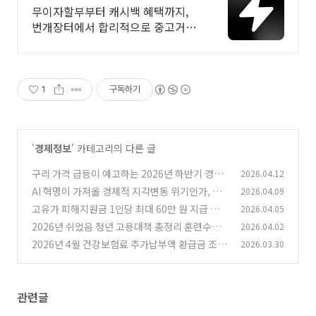
브랜드 중고거래
무이자할부부터 캐시백 혜택까지,
번개장터에서 합리적으로 중고거래
하세요 전국 각지에서 올라오는 전
국구 최다 상품 매일 10만 개 이상의
신규 상품 업로드
1
구독하기
'
경제정보
' 카테고리의 다른 글
구리 가격 급등이 예고하는 2026년 하반기 경제
2026.04.12
신호
AI 혁명이 가져올 경제적 지각변동 위기인가, 새
2026.04.09
(0)
로운 기회인가?
고유가 피해지원금 1인당 최대 60만 원 지급 시
2026.04.05
(1)
기 및 신청 방법 총정리
2026년 쉬었음 청년 고용대책 총정리 훈련수당
2026.04.02
(0)
및 지원금 알아보기
2026년 4월 건강보험료 추가납부액 환급금 조회
2026.03.30
(0)
방법 건보료 폭탄 기준 및 인상률 확인
(0)
관련글