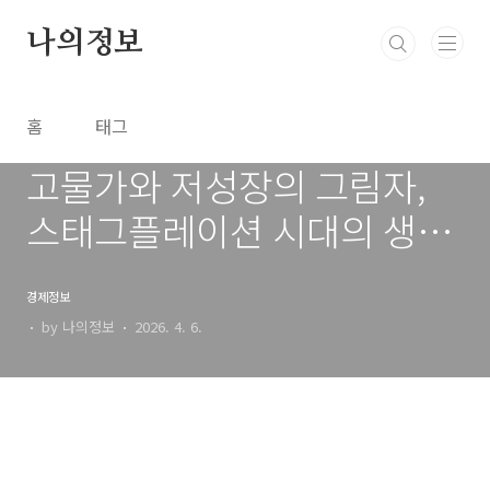
본문 바로가기
나의정보
홈
태그
고물가와 저성장의 그림자,
스태그플레이션 시대의 생존
전략
경제정보
by 나의정보
2026. 4. 6.